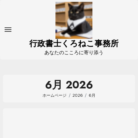
コ
ン
テ
ン
ツ
行政書士くろねこ事務所
に
あなたのこころに寄り添う
ス
キ
ッ
6月 2026
プ
ホームページ
2026
6月