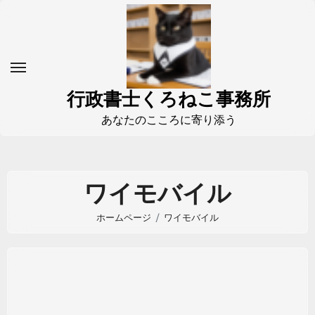
コ
ン
テ
ン
ツ
行政書士くろねこ事務所
に
あなたのこころに寄り添う
ス
キ
ッ
ワイモバイル
プ
ホームページ
ワイモバイル