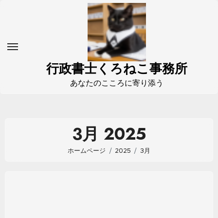
コ
ン
テ
ン
ツ
行政書士くろねこ事務所
に
あなたのこころに寄り添う
ス
キ
ッ
3月 2025
プ
ホームページ
2025
3月