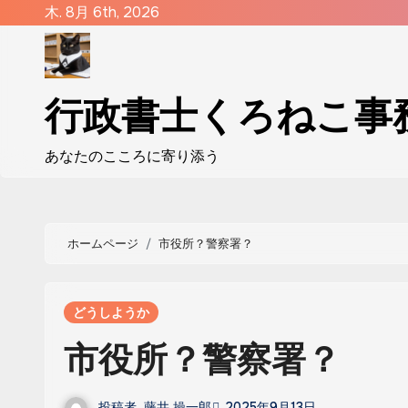
コ
木. 8月 6th, 2026
ン
テ
ン
行政書士くろねこ事
ツ
に
あなたのこころに寄り添う
ス
キ
ッ
プ
ホームページ
市役所？警察署？
どうしようか
市役所？警察署？
投稿者
藤井 操一郎
2025年9月13日