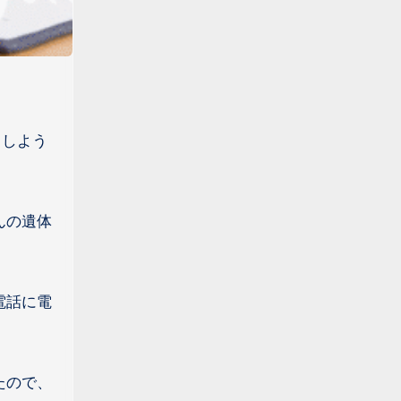
うしよう
んの遺体
電話に電
たので、