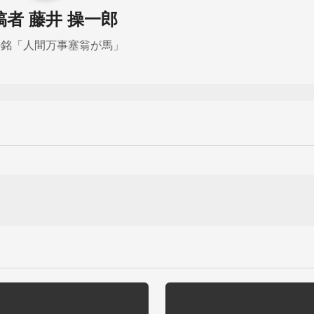
稿者
藤井 操一郎
の銘「人間万事塞翁が馬」