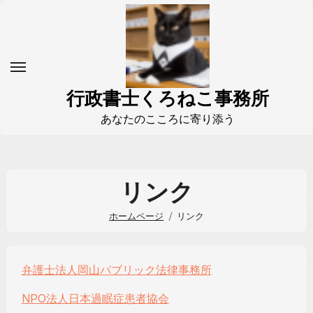
コ
ン
テ
ン
ツ
行政書士くろねこ事務所
に
あなたのこころに寄り添う
ス
キ
ッ
リンク
プ
ホームページ
リンク
弁護士法人岡山パブリック法律事務所
NPO法人日本過眠症患者協会